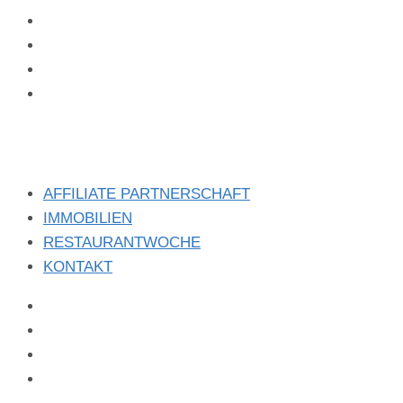
facebook
instagram
x
linkedin
AFFILIATE PARTNERSCHAFT
IMMOBILIEN
RESTAURANTWOCHE
KONTAKT
facebook
instagram
x
linkedin