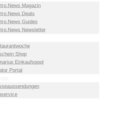
tro.News Magazin
tro.News Deals
tro.News Guides
tro.News Newsletter
taurantwoche
schein Shop
inarius Einkaufspool
tor Portal
nter
sseaussendungen
oservice