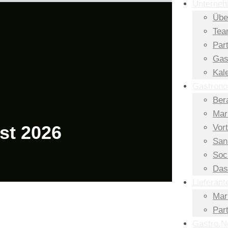
Unterne
Übe
Tea
Par
Gas
Kal
Gastron
Ber
Mar
st 2026
Vort
San
Soc
Das
Lieferant
Mar
Par
Gastro.