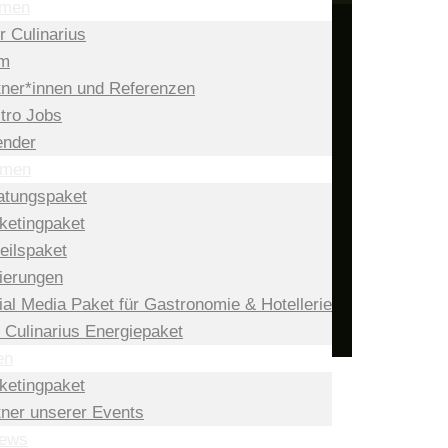
hmen
r Culinarius
m
tner*innen und Referenzen
tro Jobs
ender
omen
atungspaket
ketingpaket
eilspaket
ierungen
ial Media Paket für Gastronomie & Hotellerie
 Culinarius Energiepaket
en
ketingpaket
tner unserer Events
News