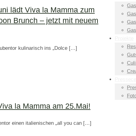
Gas
Juni lädt Viva la Mamma zum
Gas
noon Brunch – jetzt mit neuem
Gas
Gas
Projekte
Res
ubentor kulinarisch ins „Dolce
[…]
Gut
Cul
Crea
Pressece
Pre
Fot
m Viva la Mamma am 25.Mai!
ntor einen italienischen „all you can
[…]