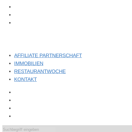
instagram
x
linkedin
AFFILIATE PARTNERSCHAFT
IMMOBILIEN
RESTAURANTWOCHE
KONTAKT
facebook
instagram
x
linkedin